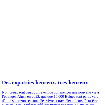
Des expatriés heureux, très heureux
Nombreux sont ceux qui rêvent de commencer une nouvelle vie à
l’étranger. Ainsi, en 2022, quelque 15 000 Belges sont partis vers
d’autres horizons et sont allés vivre et travailler ailleurs. Peut-être
avez-vous vous-mêmes déjà des projets concrets ? Dans ce cas,