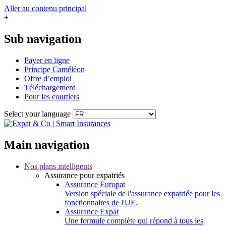
Aller au contenu principal
+
Sub navigation
Payer en ligne
Principe Caméléon
Offre d’emploi
Téléchargement
Pour les courtiers
Select your language
Main navigation
Nos plans intelligents
Assurance pour expatriés
Assurance Europat
Version spéciale de l'assurance expatriée pour les
fonctionnaires de l'UE.
Assurance Expat
Une formule complète qui répond à tous les